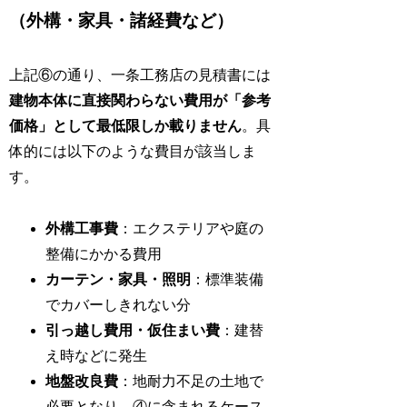
（外構・家具・諸経費など）
上記⑥の通り、一条工務店の見積書には
建物本体に直接関わらない費用が「参考
価格」として最低限しか載りません
。具
体的には以下のような費目が該当しま
す。
外構工事費
：エクステリアや庭の
整備にかかる費用
カーテン・家具・照明
：標準装備
でカバーしきれない分
引っ越し費用・仮住まい費
：建替
え時などに発生
地盤改良費
：地耐力不足の土地で
必要となり、④に含まれるケース