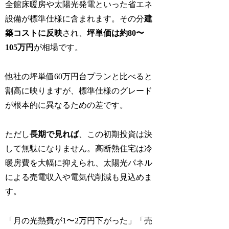
全館床暖房や太陽光発電といった省エネ
設備が標準仕様に含まれます。その分
建
築コストに反映
され、
坪単価は約80〜
105万円
が相場です。
他社の坪単価60万円台プランと比べると
割高に映りますが、標準仕様のグレード
が根本的に異なるための差です。
ただし
長期で見れば
、この初期投資は決
して無駄になりません。高断熱住宅は冷
暖房費を大幅に抑えられ、太陽光パネル
による売電収入や電気代削減も見込めま
す。
「月の光熱費が1〜2万円下がった」「売