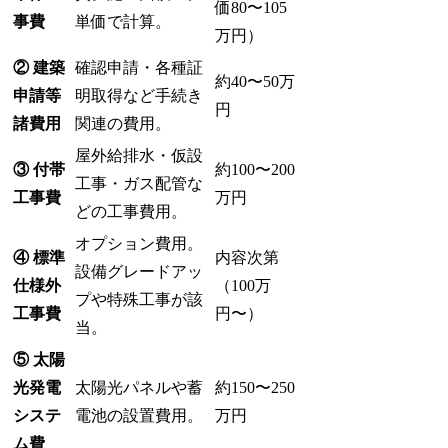
価80〜105
事費
単価で計算。
万円）
② 建築
確認申請・各種証
約40〜50万
申請等
明取得など手続き
円
諸費用
関連の費用。
屋外給排水・仮設
③ 付帯
約100〜200
工事・ガス配管な
工事費
万円
どの工事費用。
オプション費用。
④ 標準
内容次第
設備グレードアッ
仕様外
（100万
プや特殊工事が該
工事費
円〜）
当。
⑤ 太陽
光発電
太陽光パネルや蓄
約150〜250
システ
電池の設置費用。
万円
ム費