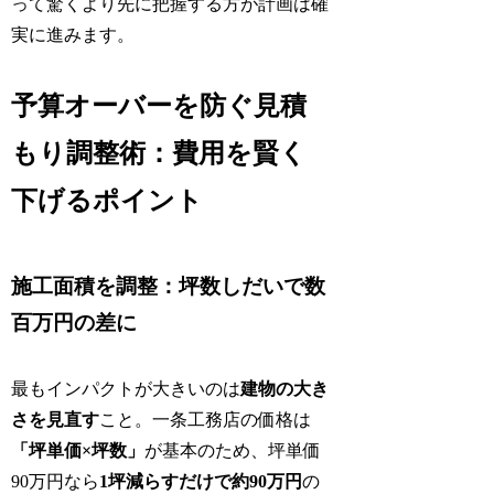
って驚くより先に把握する方が計画は確
実に進みます。
予算オーバーを防ぐ見積
もり調整術：費用を賢く
下げるポイント
施工面積を調整：坪数しだいで数
百万円の差に
最もインパクトが大きいのは
建物の大き
さを見直す
こと。一条工務店の価格は
「坪単価×坪数」
が基本のため、坪単価
90万円なら
1坪減らすだけで約90万円
の