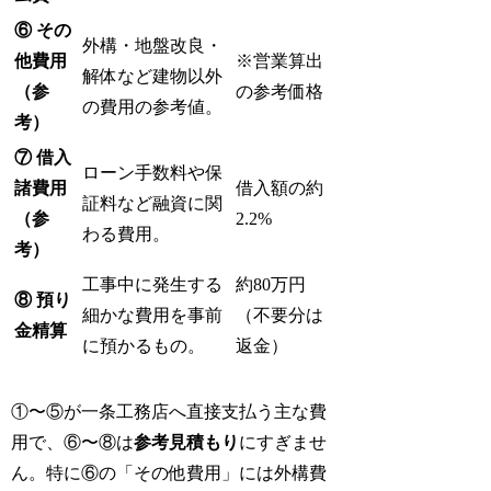
⑥ その
外構・地盤改良・
他費用
※営業算出
解体など建物以外
（参
の参考価格
の費用の参考値。
考）
⑦ 借入
ローン手数料や保
諸費用
借入額の約
証料など融資に関
（参
2.2%
わる費用。
考）
工事中に発生する
約80万円
⑧ 預り
細かな費用を事前
（不要分は
金精算
に預かるもの。
返金）
①〜⑤が一条工務店へ直接支払う主な費
用で、⑥〜⑧は
参考見積もり
にすぎませ
ん。特に⑥の「その他費用」には外構費