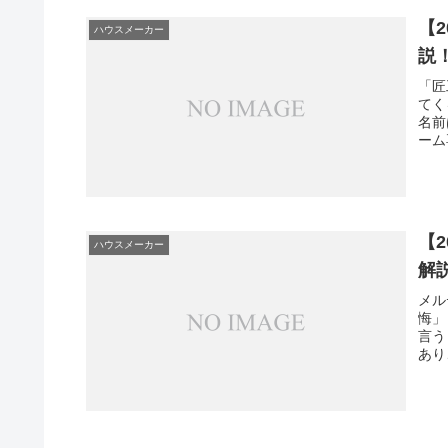
【
ハウスメーカー
説
「匠
てく
名前
ーム
【
ハウスメーカー
解
メル
悔」
言う
あり