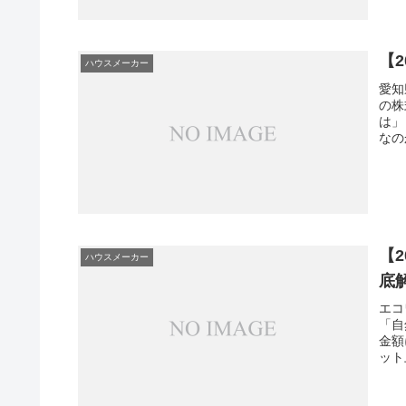
【
ハウスメーカー
愛知
の株
は」
なの
【
ハウスメーカー
底
エコ
「自
金額
ット