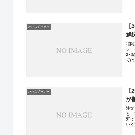
【
ハウスメーカー
解
福岡
ン」
38
では
【
ハウスメーカー
が
注文
と、
涯で
いく