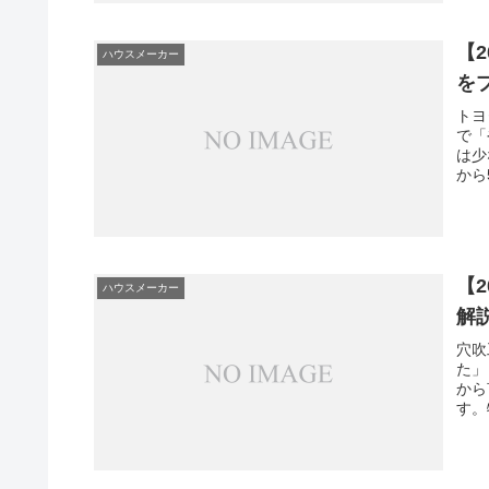
【
ハウスメーカー
を
トヨ
で「
は少
から
【
ハウスメーカー
解
穴吹
た」
から
す。