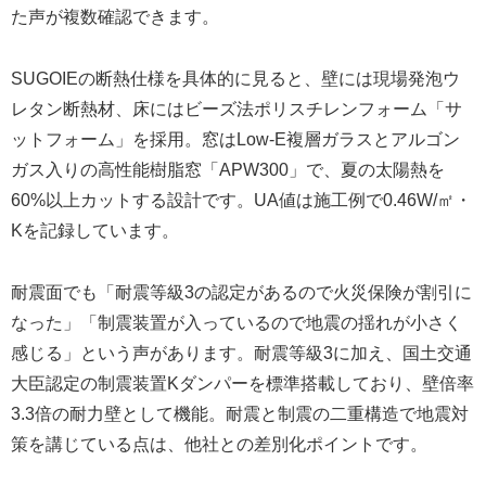
た声が複数確認できます。
SUGOIEの断熱仕様を具体的に見ると、壁には現場発泡ウ
レタン断熱材、床にはビーズ法ポリスチレンフォーム「サ
ットフォーム」を採用。窓はLow-E複層ガラスとアルゴン
ガス入りの高性能樹脂窓「APW300」で、夏の太陽熱を
60%以上カットする設計です。UA値は施工例で0.46W/㎡・
Kを記録しています。
耐震面でも「耐震等級3の認定があるので火災保険が割引に
なった」「制震装置が入っているので地震の揺れが小さく
感じる」という声があります。耐震等級3に加え、国土交通
大臣認定の制震装置Kダンパーを標準搭載しており、壁倍率
3.3倍の耐力壁として機能。耐震と制震の二重構造で地震対
策を講じている点は、他社との差別化ポイントです。