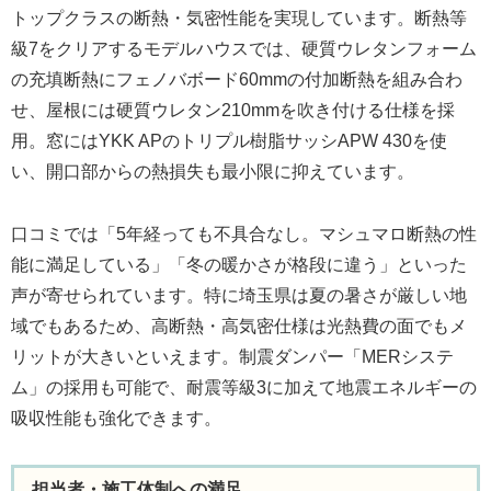
トップクラスの断熱・気密性能を実現しています。断熱等
級7をクリアするモデルハウスでは、硬質ウレタンフォーム
の充填断熱にフェノバボード60mmの付加断熱を組み合わ
せ、屋根には硬質ウレタン210mmを吹き付ける仕様を採
用。窓にはYKK APのトリプル樹脂サッシAPW 430を使
い、開口部からの熱損失も最小限に抑えています。
口コミでは「5年経っても不具合なし。マシュマロ断熱の性
能に満足している」「冬の暖かさが格段に違う」といった
声が寄せられています。特に埼玉県は夏の暑さが厳しい地
域でもあるため、高断熱・高気密仕様は光熱費の面でもメ
リットが大きいといえます。制震ダンパー「MERシステ
ム」の採用も可能で、耐震等級3に加えて地震エネルギーの
吸収性能も強化できます。
担当者・施工体制への満足